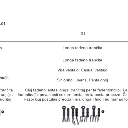
-01
-01
ta
Longa fadeno tranĉita
Longa fadeno tranĉita
Vira vestaĵo, Casual vestaĵo
staĵoj,
Sinjorinoj, Jeans, Pantalonoj
tranĉita
Ĉiuj fadenoj estas longaj tranĉitaj per la fadentondiloj. La
ruoj ĝis
fadenfinaĵoj povas esti sekure tenitaj en la posta procezo. Ĝi
udritaj
kazoj kiuj postulas precizan mallongan finon aŭ manan t