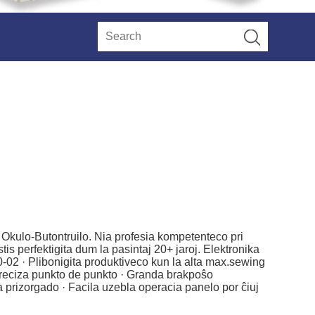
a Okulo-Butontruilo. Nia profesia kompetenteco pri
tis perfektigita dum la pasintaj 20+ jaroj. Elektronika
0-02 · Plibonigita produktiveco kun la alta max.sewing
tpreciza punkto de punkto · Granda brakpoŝo
 prizorgado · Facila uzebla operacia panelo por ĉiuj