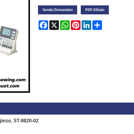
Sendu Demandon
PDF-Elŝuto
Facebook
X
WhatsApp
Pinterest
LinkedIn
Share
ĝinzo, ST-9820-02