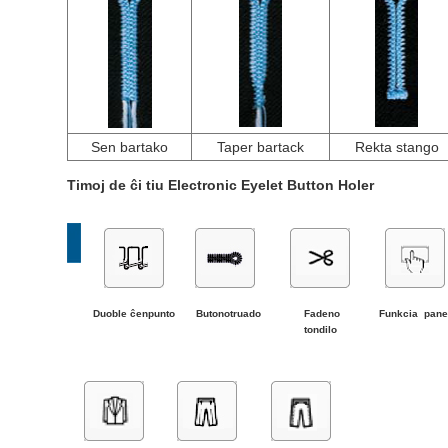
Sen bartako
Taper bartack
Rekta stango
Timoj
de ĉi tiu Electronic Eyelet Button Holer
Duoble
ĉenpunto
Butono
truado
Fadeno
Funkcia pane
tondilo