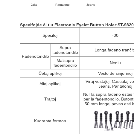
Jako
Pantalono
Jeans
Specifoj
de ĉi tiu Electronic Eyelet Button Holer
:
ST-9820
Specifoj
-00
Supra
Longa fadeno tranĉi
fadenotondilo
Fadenotondilo
Malsupra
Neniu
fadentondilo
Ĉefaj aplikoj
Vesto de sinjorinoj
Viraj vestaĵoj, Casualaj ve
Aliaj aplikoj
Jeans, Pantalonoj
Nur la supra fadeno estas 
Trajtoj
per la fadentondilo. Butont
50 mm longaj povas esti k
Kudranta formon